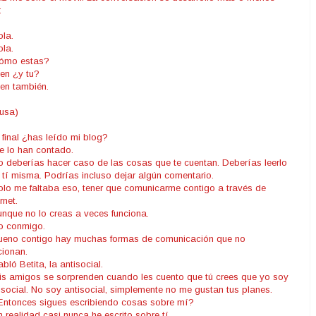
:
ola.
ola.
ómo estas?
ien ¿y tu?
ien también.
usa)
l final ¿has leído mi blog?
e lo han contado.
o deberías hacer caso de las cosas que te cuentan. Deberías leerlo
 tí misma. Podrías incluso dejar algún comentario.
olo me faltaba eso, tener que comunicarme contigo a través de
rnet.
unque no lo creas a veces funciona.
o conmigo.
ueno contigo hay muchas formas de comunicación que no
cionan.
abló Betita, la antisocial.
is amigos se sorprenden cuando les cuento que tú crees que yo soy
isocial. No soy antisocial, simplemente no me gustan tus planes.
Entonces sigues escribiendo cosas sobre mí?
n realidad casi nunca he escrito sobre tí.