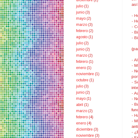
diciembre
(2)
así
julio
(1)
junio
(3)
- H
mayo
(2)
- H
marzo
(3)
- C
febrero
(2)
- B
agosto
(1)
- B
julio
(2)
(pa
junio
(2)
marzo
(2)
- A
febrero
(1)
- M
enero
(1)
- N
noviembre
(1)
por
octubre
(1)
- S
julio
(3)
inte
junio
(2)
- A
- N
mayo
(1)
- B
abril
(1)
fun
marzo
(2)
- H
febrero
(4)
- M
enero
(4)
ant
diciembre
(3)
- ¿
noviembre
(3)
- E