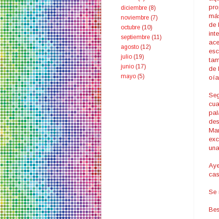
pro
diciembre
(8)
más
noviembre
(7)
de 
octubre
(10)
int
septiembre
(11)
ace
agosto
(12)
esc
julio
(19)
tam
junio
(17)
de 
mayo
(5)
oía
Seg
cua
pal
des
Man
exc
una
Aye
cas
Se 
Bes