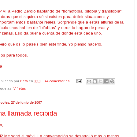
r ví a Pedro Zerolo hablando de "homofobia, bifobia y transfobia",
abras que ni siquiera sé si existen para definir situaciones y
portamientos bastante reales. Sorprende que a estas alturas de la
ícula unos hablen de "bifobias" y otros lo hagan de peras y
zanas. Eso da buena cuenta de dónde esta cada uno.
ero que os lo paseis bien este finde. Yo pienso hacerlo.
os para todos.
a
blicado por
Beta
en
3:18
44 comentarios:
iquetas:
Viñetas
rcoles, 27 de junio de 2007
a llamada recibida
a,
42 Me sonó el móvil. La conversación se desarrolló más o menos