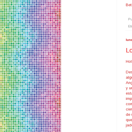
Bet
Pu
Et
lune
Lo
Hol
Des
alg
Ang
y u
est
imp
com
cie
de 
que
jad