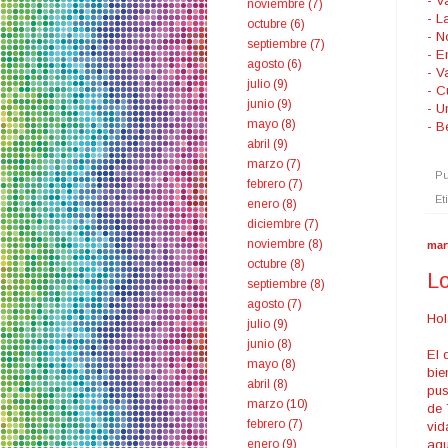
- V
noviembre
(7)
- L
octubre
(6)
- N
septiembre
(7)
- E
agosto
(6)
- V
julio
(9)
- C
junio
(9)
- U
mayo
(8)
- B
abril
(9)
marzo
(7)
Pu
febrero
(7)
Et
enero
(8)
diciembre
(7)
noviembre
(8)
mar
octubre
(8)
L
septiembre
(8)
agosto
(7)
Hol
julio
(9)
junio
(8)
El 
mayo
(8)
bie
abril
(8)
pus
marzo
(10)
de 
febrero
(7)
vid
aqu
enero
(9)