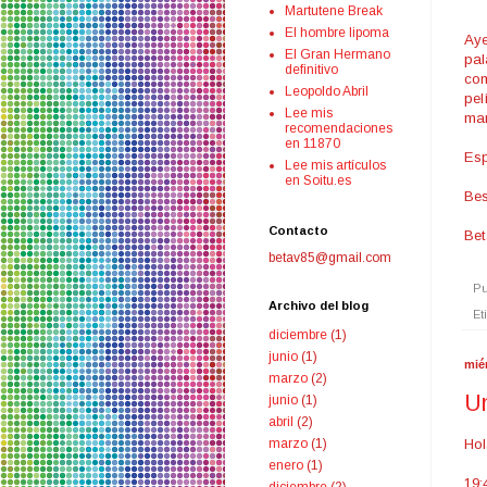
Martutene Break
El hombre lipoma
Aye
El Gran Hermano
pal
definitivo
com
Leopoldo Abril
pel
Lee mis
man
recomendaciones
en 11870
Esp
Lee mis artículos
en Soitu.es
Bes
Contacto
Bet
betav85@gmail.com
Pu
Archivo del blog
Et
diciembre
(1)
junio
(1)
mié
marzo
(2)
Un
junio
(1)
abril
(2)
Hol
marzo
(1)
enero
(1)
19: