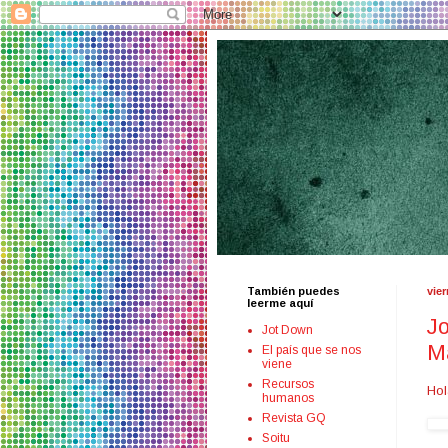
También puedes
vier
leerme aquí
Jo
Jot Down
M
El país que se nos
viene
Recursos
Hol
humanos
Revista GQ
Soitu