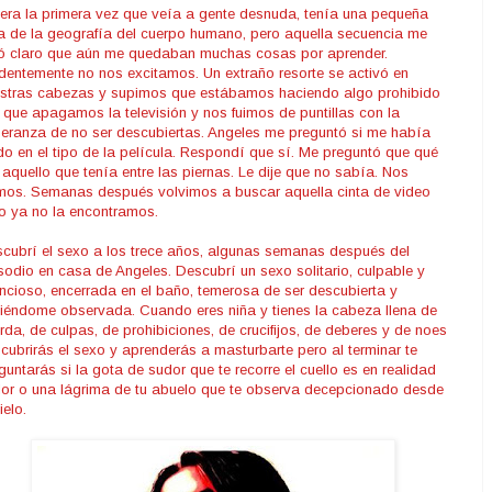
era la primera vez que veía a gente desnuda, tenía una pequeña
a de la geografía del cuerpo humano, pero aquella secuencia me
ó claro que aún me quedaban muchas cosas por aprender.
dentemente no nos excitamos. Un extraño resorte se activó en
stras cabezas y supimos que estábamos haciendo algo prohibido
 que apagamos la televisión y nos fuimos de puntillas con la
eranza de no ser descubiertas. Angeles me preguntó si me había
ado en el tipo de la película. Respondí que sí. Me preguntó que qué
 aquello que tenía entre las piernas. Le dije que no sabía. Nos
mos. Semanas después volvimos a buscar aquella cinta de video
o ya no la encontramos.
cubrí el sexo a los trece años, algunas semanas después del
sodio en casa de Angeles. Descubrí un sexo solitario, culpable y
encioso, encerrada en el baño, temerosa de ser descubierta y
tiéndome observada. Cuando eres niña y tienes la cabeza llena de
rda, de culpas, de prohibiciones, de crucifijos, de deberes y de noes
cubrirás el sexo y aprenderás a masturbarte pero al terminar te
guntarás si la gota de sudor que te recorre el cuello es en realidad
or o una lágrima de tu abuelo que te observa decepcionado desde
ielo.