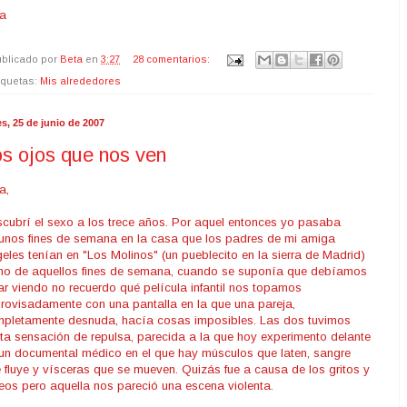
a
blicado por
Beta
en
3:27
28 comentarios:
iquetas:
Mis alrededores
s, 25 de junio de 2007
s ojos que nos ven
a,
cubrí el sexo a los trece años. Por aquel entonces yo pasaba
unos fines de semana en la casa que los padres de mi amiga
eles tenían en "Los Molinos" (un pueblecito en la sierra de Madrid)
no de aquellos fines de semana, cuando se suponía que debíamos
ar viendo no recuerdo qué película infantil nos topamos
rovisadamente con una pantalla en la que una pareja,
pletamente desnuda, hacía cosas imposibles. Las dos tuvimos
rta sensación de repulsa, parecida a la que hoy experimento delante
un documental médico en el que hay músculos que laten, sangre
 fluye y vísceras que se mueven. Quizás fue a causa de los gritos y
eos pero aquella nos pareció una escena violenta.