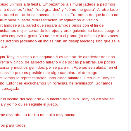
puso unirnos a la fiesta. Empezamos a simular jadeos a pedirnos
, a decirnos "síes", "qué grandes" y "cómo me gusta". Al otro lado
la pared no tardó en hacerse el silencio. Tratamos de que la risa no
errumpiera nuestra representación. Imaginamos al vecino
rcándose a la pared que separa ambos pisos con el fin de
ucharnos mejor, cerrando los ojos y prosiguiendo su faena. Luego él
bién empezó a gemir. Ya no se oía el porno (la música y las voces
los actores jadeando en inglés habían desaparecido) sino que se le
 a él.
ún Tony, el vecino del segundo A es un tipo de alrededor de unos
renta y cinco, de aspecto huraño y de pocas palabras. De pocas
abras y muchos gemidos, pensé para mí. Apenas se saludan en el
cansillo pero es posible que algo cambiara el domingo.
tuvimos la representación unos cinco minutos. Creo que Tony se
itó. Entonces escuchamos un "gracias, he terminado". Soltamos
 carcajada.
r el vecino del segundo A lo intentó de nuevo. Tony no estaba en
a y yo no quise seguirle el juego.
me olvidaba, la tortilla me salió muy buena.
os para todos.