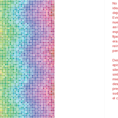
No 
ide
dej
Evi
nue
así
esp
fij
era
reí
per
Des
epi
sil
sin
mie
des
pre
sud
el c