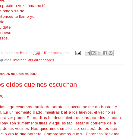
ale.
a próxima vez llámame tú.
o tengo saldo.
ntonces te llamo yo.
ale.
uidate.
n beso.
esos.
blicado por
Beta
en
4:38
51 comentarios:
iquetas:
Internet
,
Mis alrededores
tes, 26 de junio de 2007
os oídos que nos escuchan
a,
domingo cenamos tortilla de patatas. Hacerla se me da bastante
n. En un momento dado, mientras batía los huevos, el vecino se
o a ver porno. Estos días he descubierto que las paredes en casa
Tony son sumamente finas y aquí es fácil estar al corriente de la
a de tus vecinos. Nos quedamos en silencio, cerciorándonos que
ello era lo que parecía. Comprobamos que sí. Entonces Tony me