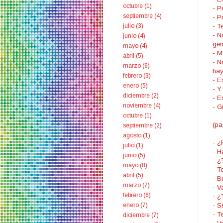
octubre
(1)
- P
septiembre
(4)
- P
- T
julio
(3)
- N
junio
(4)
gen
mayo
(4)
- M
abril
(5)
- N
marzo
(6)
hay
febrero
(3)
- E
enero
(5)
- Y
diciembre
(2)
- E
noviembre
(4)
- G
octubre
(1)
(pa
septiembre
(2)
agosto
(1)
- ¿
julio
(1)
- H
junio
(5)
- ¿
mayo
(8)
- T
abril
(5)
- B
marzo
(7)
- V
febrero
(6)
- ¿
- Sí
enero
(7)
- T
diciembre
(7)