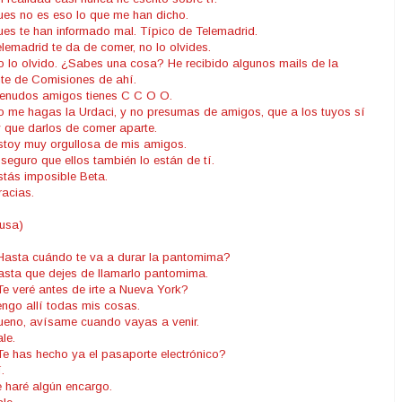
ues no es eso lo que me han dicho.
ues te han informado mal. Típico de Telemadrid.
elemadrid te da de comer, no lo olvides.
o lo olvido. ¿Sabes una cosa? He recibido algunos mails de la
te de Comisiones de ahí.
enudos amigos tienes C C O O.
o me hagas la Urdaci, y no presumas de amigos, que a los tuyos sí
 que darlos de comer aparte.
stoy muy orgullosa de mis amigos.
 seguro que ellos también lo están de tí.
stás imposible Beta.
racias.
usa)
Hasta cuándo te va a durar la pantomima?
asta que dejes de llamarlo pantomima.
Te veré antes de irte a Nueva York?
engo allí todas mis cosas.
ueno, avísame cuando vayas a venir.
ale.
Te has hecho ya el pasaporte electrónico?
.
e haré algún encargo.